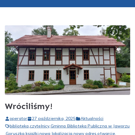
Wróciliśmy!
operator
27 października, 2025
Aktualności
biblioteka
,
czytelnicy
,
Gminna Biblioteka Publiczna w Jaworzu
,
Goruszka
,
książki
,
nowa lokalizacja
,
nowy adres
,
otwarcie
,